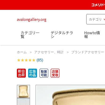
avalongallery.org
カテゴリ一
デジタルチラ
Howto情
覧
シ
報
ホーム
アクセサリー、時計
ブランドアクセサリー
(85)