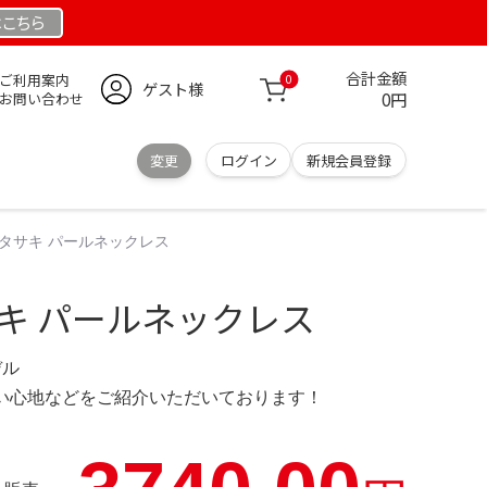
は
こちら
合計金額
ご利用案内
0
ゲスト様
0円
お問い合わせ
変更
ログイン
新規会員登録
 タサキ パールネックレス
キ パールネックレス
デル
の使い心地などをご紹介いただいております！