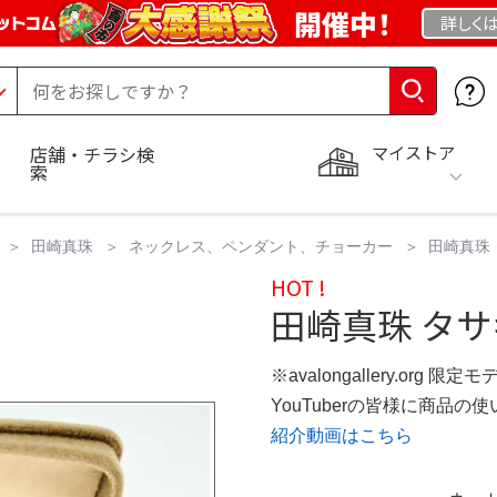
開催中！
詳しく
マイストア
店舗・チラシ検
索
田崎真珠
ネックレス、ペンダント、チョーカー
田崎真珠
HOT !
田崎真珠 タサ
※avalongallery.org 限定モ
YouTuberの皆様に商品
紹介動画はこちら