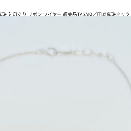
 本真珠 刻印あり リボン ワイヤー 超美品TASAKI／田崎真珠ネッ